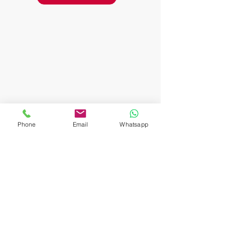
Phone
Email
Whatsapp
BBQ-Restaurant & Eventlocation
Wild Man BBQ